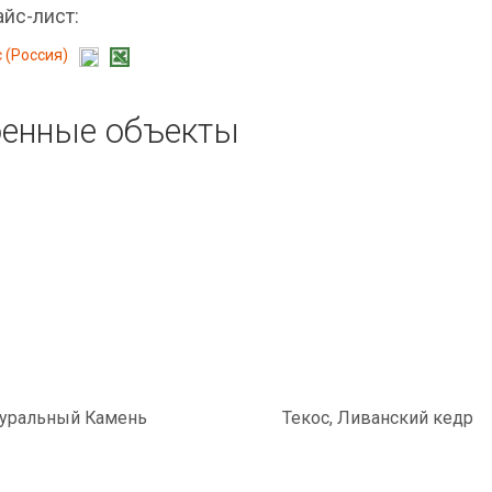
айс-лист:
 (Россия)
оенные объекты
туральный Камень
Текос, Ливанский кедр