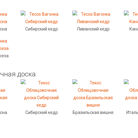
осна
Сибирский кедр
Ливанский кедр
Кан
реза
чная доска
осна
Сибирский кедр
Бразильская вишня
Италь