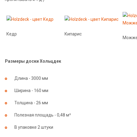
Кедр
Кипарис
Можже
Размеры доски Хольцдек
Длина - 3000 мм
Ширина - 160 мм
Толщина - 26 мм
Полезная площадь - 0,48 м²
В упаковке 2 штуки