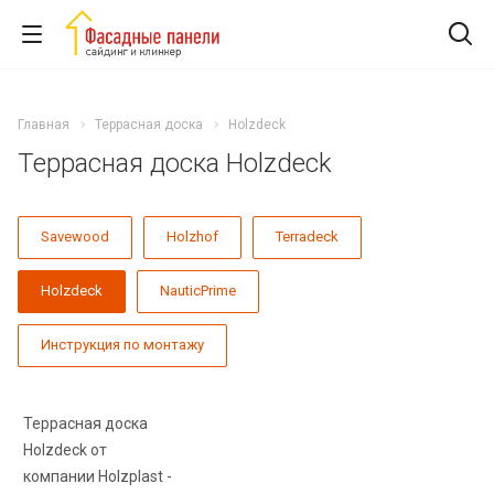
Главная
Террасная доска
Holzdeck
Террасная доска Holzdeck
Savewood
Holzhof
Terradeck
Holzdeck
NauticPrime
Инструкция по монтажу
Террасная доска
Holzdeck от
компании Holzplast -