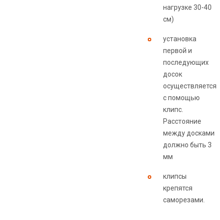
нагрузке 30-40
см)
установка
первой и
последующих
досок
осуществляется
с помощью
клипс.
Расстояние
между досками
должно быть 3
мм
клипсы
крепятся
саморезами.