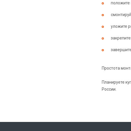
положите
смонтируй
уложите р
закрепите
завершит
Простота монт
Планируете ку
России.