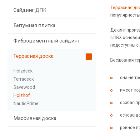
Террасная до
Сайдинг ДПК
популярностью
Битумная плитка
Декинг произ
с ПВХ основой
Фиброцементный сайдинг
недоступны с
Террасная доска
Бесшовная тер
Holzdeck
она не т
Terradeck
Savewood
имеет по
Holzhof
особая п
NauticPrime
основа д
Массивная доска
ровное по