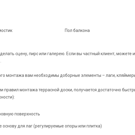
мостик
Пол балкона
делать сцену, пирс или галерею. Если вы частный клиент, можете 
.
го монтажа вам необходимы доборные элементы – лаги, кляймеры
и правил монтажа террасной доски, получается достаточно быстр
ности):
ровную поверхность
е основу для лаг (регулируемые опоры или плитка)