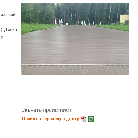
низаций.
). Доска
ые
Скачать прайс-лист:
Прайс на террасную доску