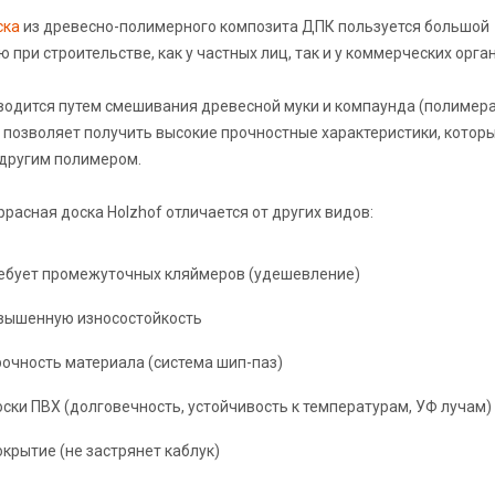
ска
из древесно-полимерного композита ДПК пользуется большой
 при строительстве, как у частных лиц, так и у коммерческих орга
водится путем смешивания древесной муки и компаунда (полимера
 позволяет получить высокие прочностные характеристики, котор
 другим полимером.
расная доска Holzhof отличается от других видов:
ребует промежуточных кляймеров (удешевление)
вышенную износостойкость
рочность материала (система шип-паз)
оски ПВХ (долговечность, устойчивость к температурам, УФ лучам)
крытие (не застрянет каблук)