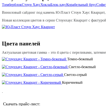
Тимберблок
Стоун Хаус
Хокла
Блок-хаус
Корабельный брус
Софи
Виниловый сайдинг под камень Ю-Пласт Стоун Хаус Кварцит, в
Новая коллекция цветов в серии Стоунхаус Кварцит с фактуро
Цвета панелей
Актуальная цветовая гамма – это 4 цвета с переливами, затем
Темно-бежевый
Светло-бежевый
Светло-серый
Коричневый
.
Скачать прайс-лист: