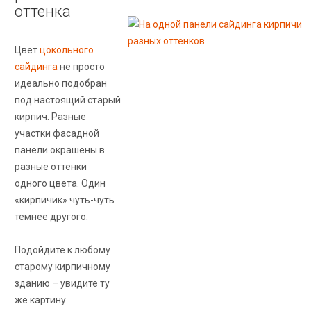
оттенка
Цвет
цокольного
сайдинга
не просто
идеально подобран
под настоящий старый
кирпич. Разные
участки фасадной
панели окрашены в
разные оттенки
одного цвета. Один
«кирпичик» чуть-чуть
темнее другого.
Подойдите к любому
старому кирпичному
зданию – увидите ту
же картину.